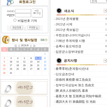
2023년 춘제봉행
4
비밀번호 기억
2022년 시제
1
｜
2022년 족보발간
1
우한코로나19이겨냅시다
4
기해년 추계제향 시행
1
숭록사 동오제전경
8
임문균소장부대방문
6
春季享祀(춘계향사)안내
단오금초안네
崇祿祠 東梧齋 竣工告由文
정부인곡성임씨 加土 告由文
贈 貞夫人谷城任氏 墓表
嘉善大夫 행 五衛將겸 同知中樞府..
通訓大夫 行 旌義縣監 任 光鉉