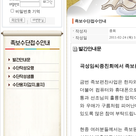
비밀번호 기억
족보수단접수안내
｜
ㆍ
작성자
종회
ㆍ
작성일
2011-02-24 (목) 1
발간안내문
곡성임씨종친회에서 족보를
금번 족보편찬사업은 한자와
더불어 컴퓨터와 휴대폰으로
통과 선조님의 훌륭한 업적이
와 우애가 구름처럼 피어난
있도록 많은 참여 부탁드립
현종 여러분들께서는 족보등