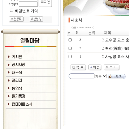
비밀번호 기억
새소식
｜
분류
제목
N
교수공 묘소 춘
3
황전(黃躔)비(
2
사성공 묘소 사
1