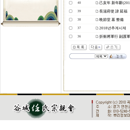
己亥年 新年辭(201
40
長湍府使 諱 延福
39
晩節堂 墓 整備
38
2018년추계시제
37
折衝將軍行 副護軍 
36