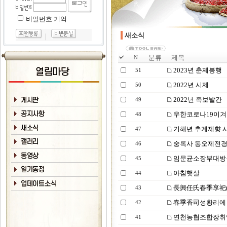
비밀번호 기억
새소식
｜
분류
제목
N
2023년 춘제봉행
51
2022년 시제
50
2022년 족보발간
49
우한코로나19이
48
기해년 추계제향 
47
숭록사 동오제전
46
임문균소장부대방
45
아침햇살
44
長興任氏春季享祀
43
春季香司성황리에
42
연천농협조합장취
41