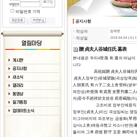
비밀번호 기억
공지사항
｜
ㆍ
작성자
임재한
ㆍ
작성일
2018-04-04 (수) 1
贈 貞夫人谷城任氏 墓表
본내용은 우리4世孫 휘 遜의 따님이
니다
高祖妣贈 貞夫人谷城任氏墓表(
貞夫人정부인)谷城望族(곡성망족)知端州
人歸黃氏 有六子二女上舍登科(생부
좌찬성)外曾孫 有資憲 吏曹判書二人
자)至今不絶祥於文佐谷 府君碣陰(지
고조비로 정부인에증직되신
정부인(貞夫人)이신 곡성임씨는 명망있
이그아버지며 외조부는 금용화(琴用和
상사(上舍)에등과했고 자소니번연(蕃
둘이며 그후 府使 郡守 玉堂 兩司에