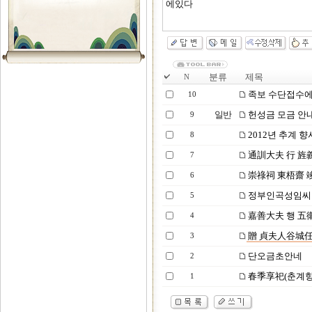
에있다
분류
제목
N
족보 수단접수에
10
일반
헌성금 모금 안
9
2012년 추계 향
8
通訓大夫 行 旌
7
崇祿祠 東梧齋 
6
정부인곡성임씨 
5
嘉善大夫 행 五
4
贈 貞夫人谷城任
3
단오금초안네
2
春季享祀(춘계향
1