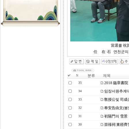
當選를 祝賀 합
任 在 石 연천군의회 의
분류
제목
N
2018 臨章書
35
임장서원추계대
34
敎授公및 司成
33
奉安告由文(봉
32
初陽門의 雪景
31
崇祿祠 東梧齊
30