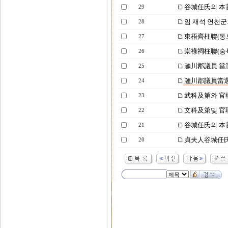
谷城任氏의 本
29
임 재석 연천
28
東梧齊柱聯(동
27
崇祿祠柱聯(숭
26
漣川郡議員 當
25
漣川郡議員當
24
武科及第와 官
23
文科及第및 官
22
谷城任氏의 本
21
貞夫人谷城任氏
20