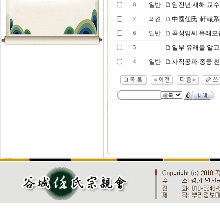
일반
임진년 새해 교수
8
의견
中國任氏 軒轅系
7
일반
곡성임씨 유래모음
6
일부 유래를 알고서..
5
일반
사직공파-종중 
4