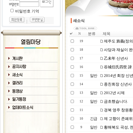
비밀번호 기억
새소식
｜
분류
제목
N
제주도 旌義(정의
19
사당과 재실이 완
18
乙未年 신년사
17
谷城任氏四世 諱
16
일반
2014년 회장 신
15
종친회장 신년사
14
일반
2012년 시제
13
일반
금초했습니다.
12
경북 영주 창원황
11
긴급
제 고향이 존폐위
10
일반
황해북도 곡성, 
9