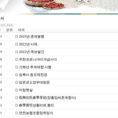
소식
분류
제목
N
2023년 춘제봉행
51
2022년 시제
50
2022년 족보발간
49
우한코로나19이겨냅시다
48
기해년 추계제향 시행
47
숭록사 동오제전경
46
임문균소장부대방문
45
아침햇살
44
長興任氏春季享祀(장흥임씨춘계향사)
43
春季香司성황리에 進行
42
연천농협조합장취임식
41